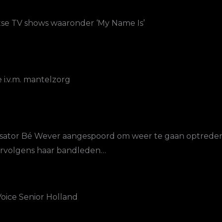
tse TV shows waaronder ‘My Name Is’
 i.v.m. mantelzorg
isator Bé Wever aangespoord om weer te gaan optreden
ervolgens haar bandleden…
ice Senior Holland