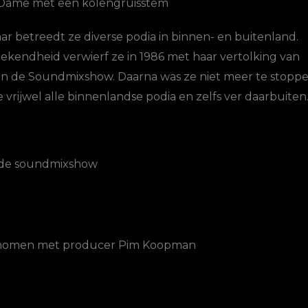
Dame met een kolengruisstem ​
aar betreedt ze diverse podia in binnen- en buitenland.
bekendheid verwierf ze in 1986 met haar vertolking van
n in de Soundmixshow. Daarna was ze niet meer te stopp
 vrijwel alle binnenlandse podia en zelfs ver daarbuiten
n de soundmixshow
nomen met producer Pim Koopman