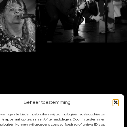
Beheer toestemming
varingen te bieden, gebruiken wij technologieën zoals cookies om
r je apparaat op te slaan en/of te raadplegen. Door in te stemmen
ologieën kunnen wij gegevens zoals surfgedrag of unieke ID's op