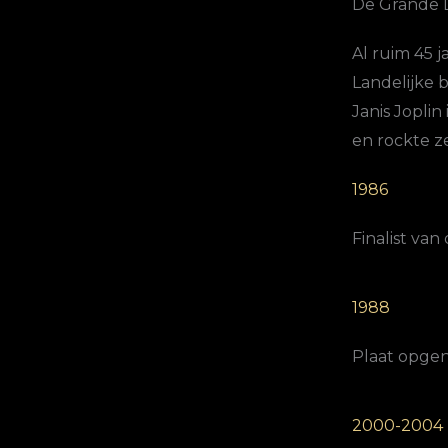
De Grande 
Al ruim 45 j
Landelijke 
Janis Jopli
en rockte ze
1986
Finalist va
1988
Plaat opge
2000-2004