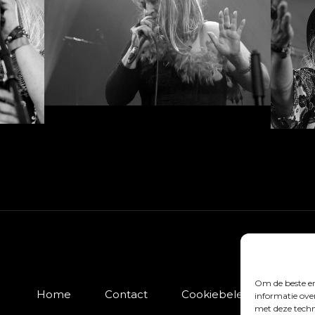
Om de beste er
Home
Contact
Cookiebeleid (EU)
informatie ove
met deze techn