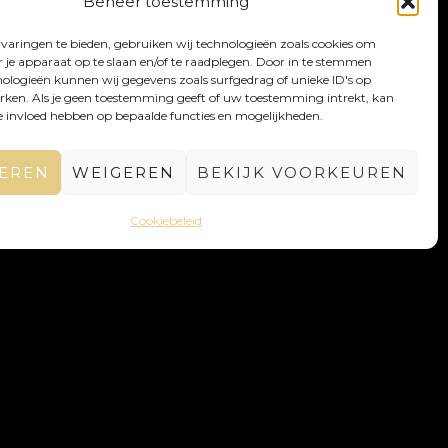
Beheer toestemming
varingen te bieden, gebruiken wij technologieën zoals cookies om
r je apparaat op te slaan en/of te raadplegen. Door in te stemmen
ologieën kunnen wij gegevens zoals surfgedrag of unieke ID's op
erken. Als je geen toestemming geeft of uw toestemming intrekt, kan
ge invloed hebben op bepaalde functies en mogelijkheden.
EREN
WEIGEREN
BEKIJK VOORKEUREN
Cookiebeleid