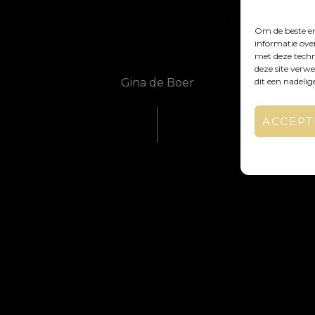
Om de beste er
informatie ove
met deze techn
deze site verw
Gina de Boer
dit een nadeli
ACCEPT