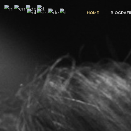
Ga
naar
HOME
BIOGRAFI
de
inhoud